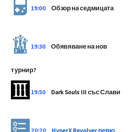
19:00
Обзор на седмицата
19:30
Обявяване на нов
турнир?
19:50
Dark Souls III със Слави
20:20
HyperX Revolver ревю