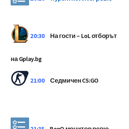
20:30
На гости – LoL отборът
на Gplay.bg
21:00
Седмичен CS:GO
21:35
BenQ монитор ревю