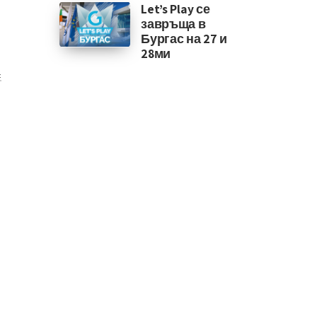
Let’s Play се
завръща в
Бургас на 27 и
28ми