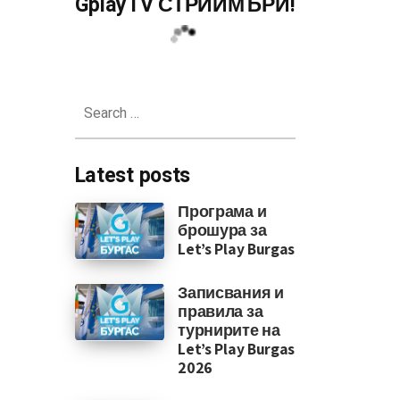
GplayTV СТРИЙМЪРИ!
Search
for:
Latest posts
Програма и
брошура за
Let’s Play Burgas
Записвания и
правила за
турнирите на
Let’s Play Burgas
2026