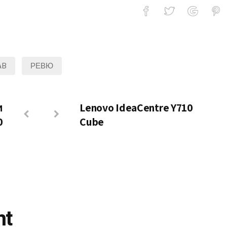
AB
РЕВЮ
и
Lenovo IdeaCentre Y710
0
Cube
nt