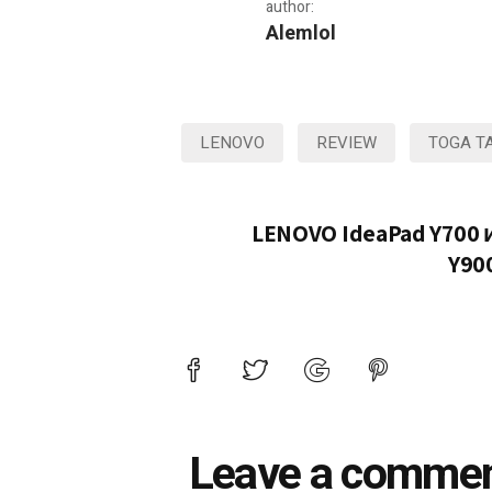
author:
Alemlol
Lenovo Yoga Tab 3
LENOVO
REVIEW
TOGA T
LENOVO IdeaPad Y700 
Y90
Leave a comme