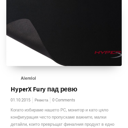
Alemlol
HyperX Fury пад ревю
01.10.2015
Ревюта
0 Comments
Когато избираме нашето PC, монитор и като цяло
конфигурация често пропускаме важните, малки
детайли, които превръщат финалния продукт в едно