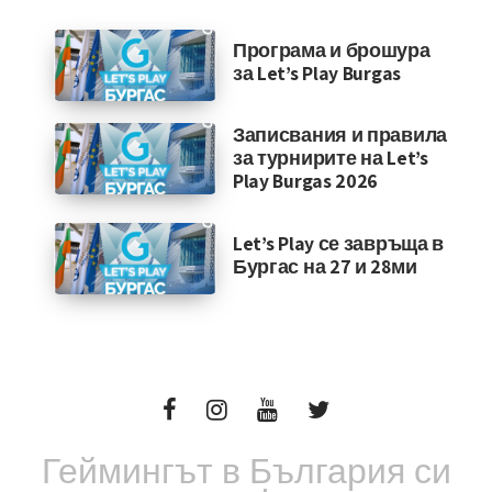
Програма и брошура
за Let’s Play Burgas
Записвания и правила
за турнирите на Let’s
Play Burgas 2026
Let’s Play се завръща в
Бургас на 27 и 28ми
Геймингът в България си