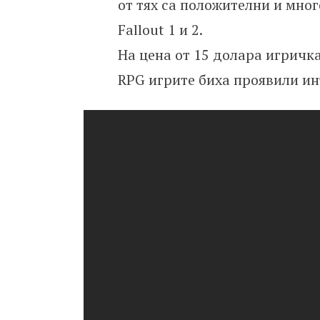
от тях са положителни и мног
Fallout 1 и 2.
На цена от 15 долара игричка
RPG игрите биха проявили ин