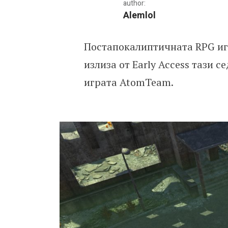
author:
Alemlol
Постапокалиптичната RPG игр
Atom – инди RPG вдъхнов
излиза от Early Access тази 
играта AtomTeam.