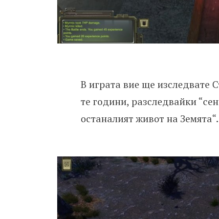
В играта вие ще изследвате С
те години, разследвайки “се
останалият живот на Земята“.