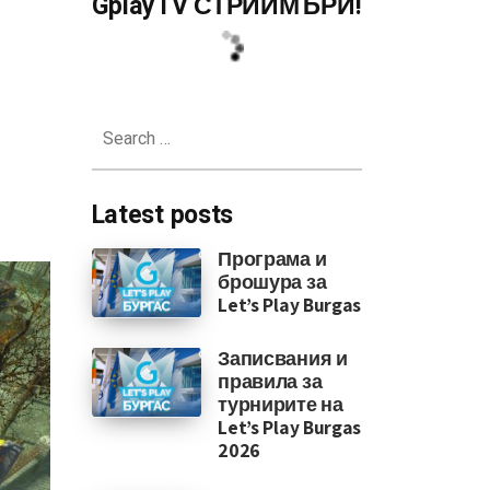
GplayTV СТРИЙМЪРИ!
Search
for:
Latest posts
Програма и
брошура за
Let’s Play Burgas
Записвания и
правила за
турнирите на
Let’s Play Burgas
2026