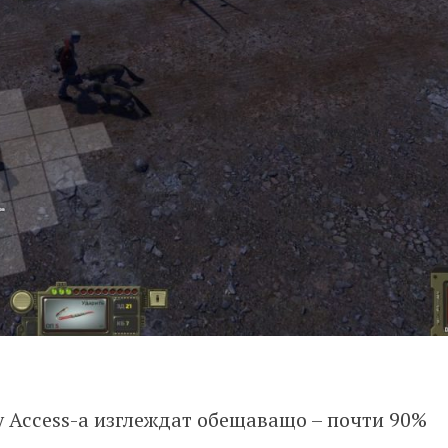
ly Access-а изглеждат обещаващо – почти 90%