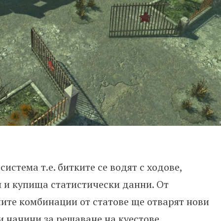
система т.е. битките се водят с ходове,
я и купища статистически данни. От
ите комбинации от статове ще отварят нови
и начини за решаване на куестове.