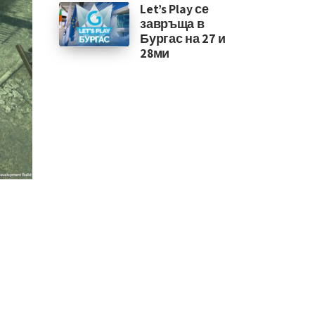
Let’s Play се
завръща в
Бургас на 27 и
28ми