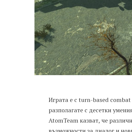
Играта е с turn-based combat 
разполагате с десетки умени
AtomTeam казват, че различн
възможности за диалог и нов