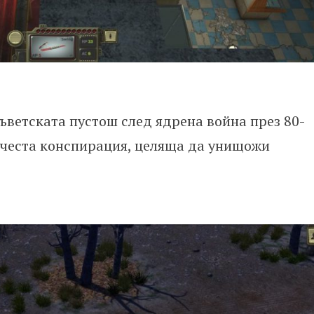
ъветската пустош след ядрена война през 80-
нчеста конспирация, целяща да унищожи