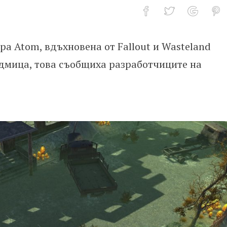
а Atom, вдъхновена от Fallout и Wasteland
ено от Fallout
седмица, това съобщиха разработчиците на