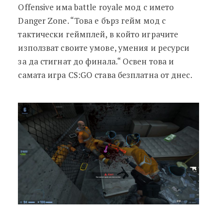
Offensive има battle royale мод с името
Danger Zone. “Това е бърз гейм мод с
тактически геймплей, в който играчите
използват своите умове, умения и ресурси
за да стигнат до финала.“ Освен това и
самата игра CS:GO става безплатна от днес.