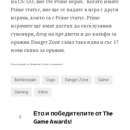
на CS: GO, вие сте Prime играч. “Когато имате
Prime статус, вие ще се падате в игра с други
играчи, които са с Prime статус. Prime
играчите ще имат достъп до ексклузивни
сувенири, drop на предмети и до калъфи за
оръжия. Danger Zone също така идва и със 17
нови скина за оръжия.
Благодарим на Димитър Стоев за новините
Battleroyale
Csgo
Danger Zone
Game
Gaming
Valve
Ето и победителите от The
Game Awards!