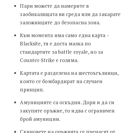
Пари можете да намерите в
заобикалящата ви среда или да закарате
заложниците до безопасна зона.
Към момента има само една карта –
Blacksite, тя е доста малка по
стандартите за battle royale, но за
Counter-Strike е голяма.
Картата е разделена на шестоъгълници,
които се бомбардират на случаен
принцип.
Амунициите са оскъдни. Дори и да си
закупите оръжие, то идва с ограничен
брой амуниции.
Скиновете на оръжията се пренасят от