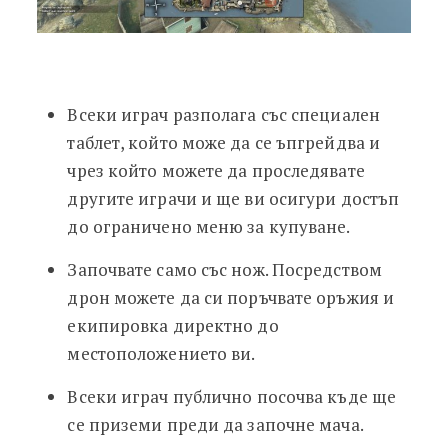
Всеки играч разполага със специален
таблет, който може да се ъпгрейдва и
чрез който можете да проследявате
другите играчи и ще ви осигури достъп
до ограничено меню за купуване.
Започвате само със нож. Посредством
дрон можете да си поръчвате оръжия и
екипировка директно до
местоположението ви.
Всеки играч публично посочва къде ще
се приземи преди да започне мача.