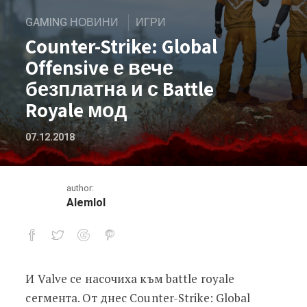
GAMING НОВИНИ
ИГРИ
Counter-Strike: Global
Offensive е вече
безплатна и с Battle
Royale мод
07.12.2018
author:
Alemlol
И Valve се насочиха към battle royale
Counter-Strike: Global Offensive е ве
сегмента. От днес Counter-Strike: Global