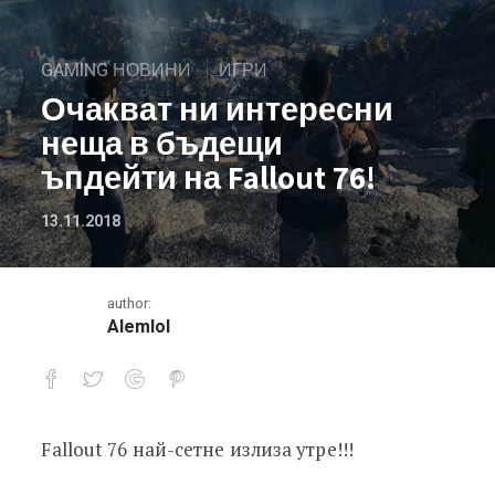
GAMING НОВИНИ
ИГРИ
Очакват ни интересни
неща в бъдещи
ъпдейти на Fallout 76!
13.11.2018
author:
Alemlol
Fallout 76 най-сетне излиза утре!!!
Очакват ни интересни неща в бъдещ