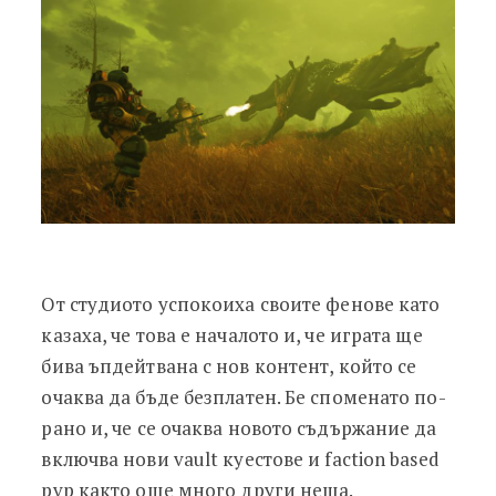
От студиото успокоиха своите фенове като
казаха, че това е началото и, че играта ще
бива ъпдейтвана с нов контент, който се
очаква да бъде безплатен. Бе споменато по-
рано и, че се очаква новото съдържание да
включва нови vault куестове и faction based
pvp както още много други неща.