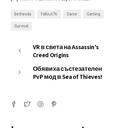
Bethesda
Fallout76
Game
Gaming
Survival
VR в света на Assassin’s
Creed Origins
Обявиха състезателен
PvP мод в Sea of Thieves!