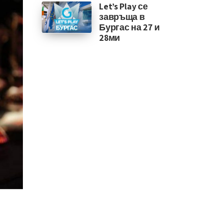
Let’s Play се
завръща в
Бургас на 27 и
28ми