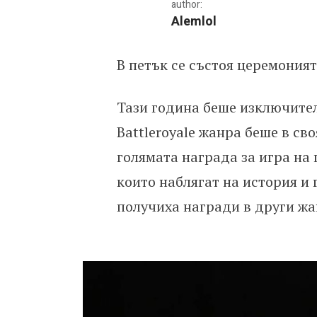
author:
Alemlol
В петък се състоя церемонията
Победителите от награди
Тази година беше изключителн
Battleroyalе жанра беше в сво
голямата награда за игра на 
които наблягат на история и 
получиха награди в други жа