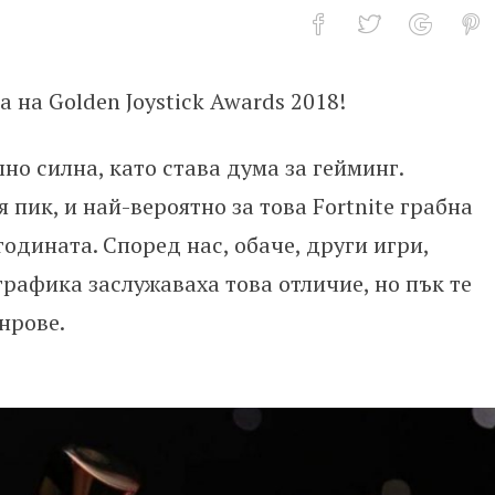
 на Golden Joystick Awards 2018!
те Golden Joystick 2018!
о силна, като става дума за гейминг.
я пик, и най-вероятно за това Fortnite грабна
годината. Според нас, обаче, други игри,
графика заслужаваха това отличие, но пък те
нрове.