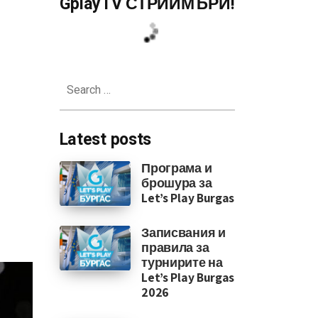
GplayTV СТРИЙМЪРИ!
Search
for:
Latest posts
Програма и
брошура за
Let’s Play Burgas
Записвания и
правила за
турнирите на
Let’s Play Burgas
2026