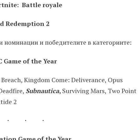
tnite: Battle royale
d Redemption 2
ки номинации и победителите в категориите:
C Game of the Year
hе Вrеасh, Кіngdоm Соmе: Dеlіvеrаnсе, Орuѕ
Dеаdfіrе,
Ѕubnаutіса
,
Ѕurvіvіng Маrѕ, Тwо Роіnt
tіdе 2
ation Game of the Year