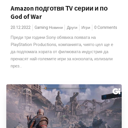
Amazon подготвя ТV серии и по
God of War
20.12.2022
Gaming Новини
Други
Игри
0 Comments
Преди три години Sony обявиха появата на
PlayStation Productions, компанията, чиято цел ще е
да подпомага хората от филмовата индустрия да
пренасят най-големите игри за конзолата, излизали
през...