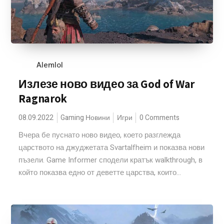
Alemlol
Излезе ново видео за God of War
Ragnarok
08.09.2022
Gaming Новини
Игри
0 Comments
Вчера бе пуснато ново видео, което разглежда
царството на джуджетата Svartalfheim и показва нови
пъзели. Game Informer сподели кратък walkthrough, в
който показва едно от деветте царства, които...