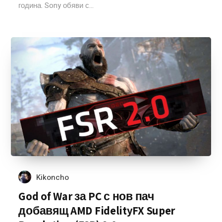
година. Sony обяви с...
Kikoncho
God of War за PC с нов пач
добавящ AMD FidelityFX Super