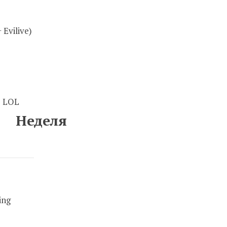
Evilive)
 LOL
Неделя
ing