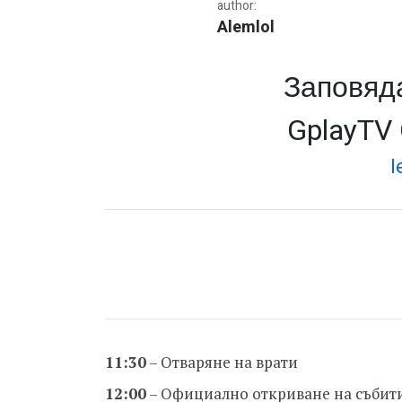
author:
Alemlol
Заповяда
Програма на GplayTV Gam
GplayTV
l
11:30
– Отваряне на врати
12:00
– Официално откриване на събит