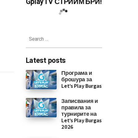
GplayTV СТРИЙМЪРИ!
Search
for:
Latest posts
Програма и
брошура за
Let’s Play Burgas
Записвания и
правила за
турнирите на
Let’s Play Burgas
2026