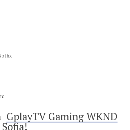
Nothx
по
на
GplayTV Gaming WKND
Sofia
!