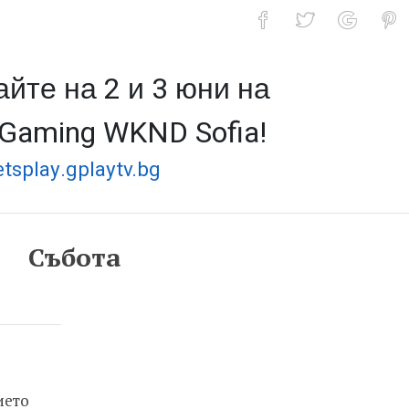
йте на 2 и 3 юни на
ing WKND Sofia!
 Gaming WKND Sofia!
etsplay.gplaytv.bg
Събота
ието