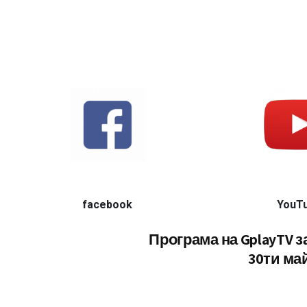
facebook
YouT
Програма на GplayTV з
30ти ма