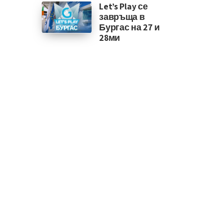
Let’s Play се
завръща в
Бургас на 27 и
28ми