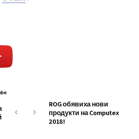
ube
ROG обявиха нови
а
продукти на Computex
й
2018!