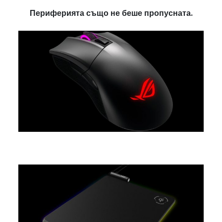
Периферията също не беше пропусната.