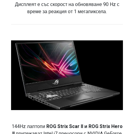
Дисплеят е със скорост на обновяване 90 Hz с
време за реакция от 1 мегапиксела.
144Hz лаптопи
ROG Strix Scar II и ROG Strix Hero
II
притежават Intel i7 прецосори с NVIDIA GeForce