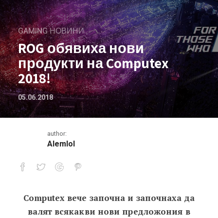
GAMING НОВИНИ
ROG обявиха нови
продукти на Computex
2018!
05.06.2018
author:
Alemlol
Computex вече започна и започнаха да
ROG обявиха нови продукти на Comp
валят всякакви нови предложония в