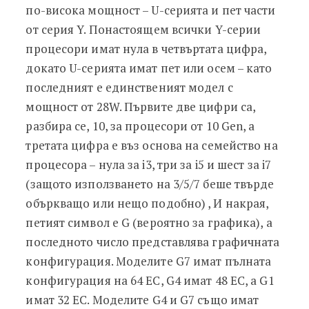
по-висока мощност – U-серията и пет части
от серия Y. Понастоящем всички Y-серии
процесори имат нула в четвъртата цифра,
докато U-серията имат пет или осем – като
последният е единственият модел с
мощност от 28W. Първите две цифри са,
разбира се, 10, за процесори от 10 Gen, а
третата цифра е въз основа на семейство на
процесора – нула за i3, три за i5 и шест за i7
(защото използването на 3/5/7 беше твърде
объркващо или нещо подобно) , И накрая,
петият символ е G (вероятно за графика), а
последното число представлява графичната
конфигурация. Моделите G7 имат пълната
конфигурация на 64 ЕС, G4 имат 48 ЕС, а G1
имат 32 ЕС. Моделите G4 и G7 също имат