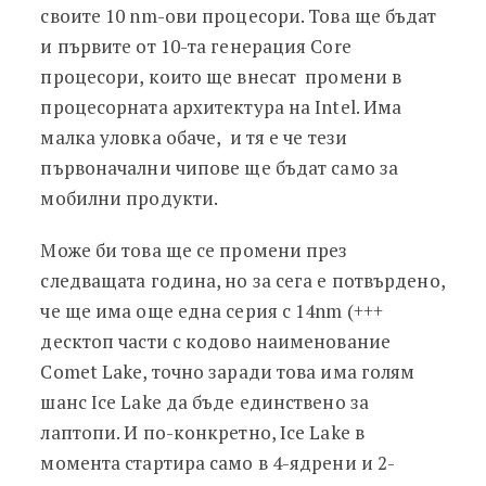
своите 10 nm-ови процесори. Това ще бъдат
и първите от 10-та генерация Core
процесори, които ще внесат промени в
процесорната архитектура на Intel. Има
малка уловка обаче, и тя е че тези
първоначални чипове ще бъдат само за
мобилни продукти.
Може би това ще се промени през
следващата година, но за сега е потвърдено,
че ще има още една серия с 14nm (+++
десктоп части с кодово наименование
Comet Lake, точно заради това има голям
шанс Ice Lake да бъде единствено за
лаптопи. И по-конкретно, Ice Lake в
момента стартира само в 4-ядрени и 2-