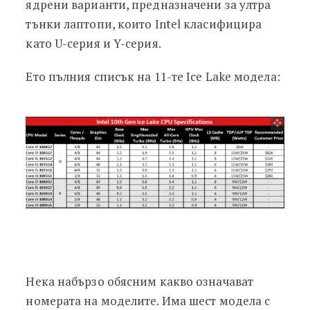
ядрени варианти, предназначени за ултра
тънки лаптопи, които Intel класифицира
като U-серия и Y-серия.
Ето пълния списък на 11-те Ice Lake модела:
Нека набързо обясним какво означават
номерата на моделите. Има шест модела с