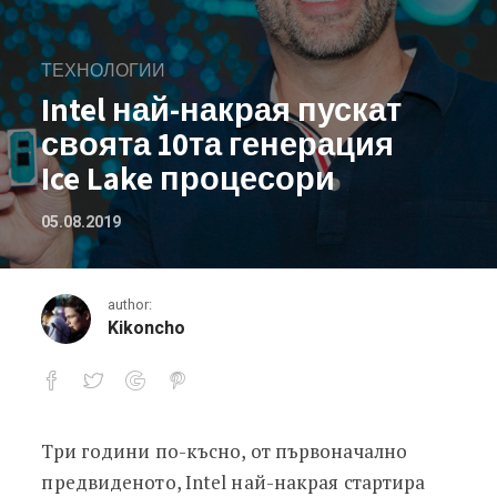
ТЕХНОЛОГИИ
Intel най-накрая пускат
своята 10та генерация
Ice Lake процесори
05.08.2019
author:
Kikoncho
Три години по-късно, от първоначално
Intel най-накрая пускат своята 10та
предвиденото, Intel най-накрая стартира