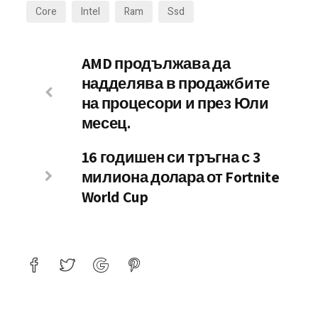
Core
Intel
Ram
Ssd
AMD продължава да
надделява в продажбите
на процесори и през Юли
месец.
16 годишен си тръгна с 3
милиона долара от Fortnite
World Cup