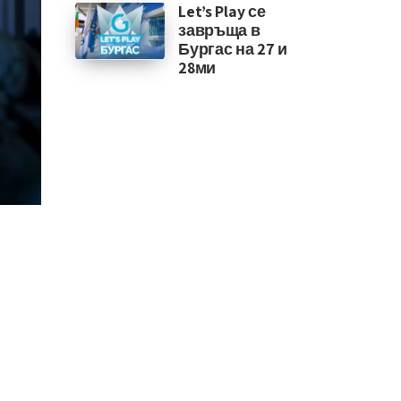
Let’s Play се
завръща в
Бургас на 27 и
28ми