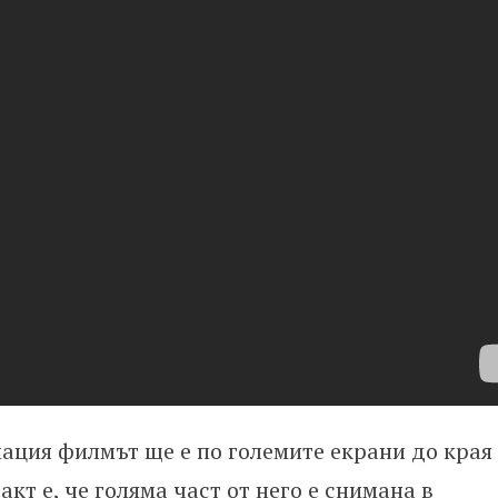
ция филмът ще е по големите екрани до края
факт е, че голяма част от него е снимана в