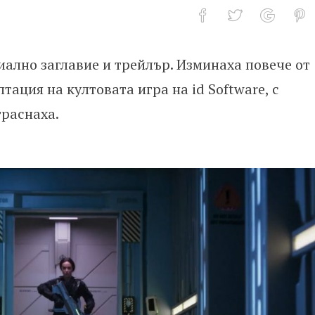
лно заглавие и трейлър. Изминаха повече от
 DOOM.
тация на култовата игра на id Software, с
траснаха.