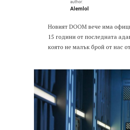
author:
Alemlol
Новият DOOM вече има официа
Очаква ни нов филм по
15 години от последната адап
която не малък брой от нас о