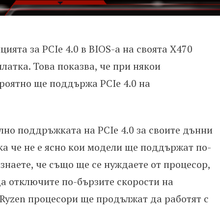
цията за PCIe 4.0 в BIOS-а на своята X470
платка. Това показва, че при някои
роятно ще поддържа PCIe 4.0 на
но поддръжката на PCIe 4.0 за своите дънни
ака че не е ясно кои модели ще поддържат по-
знаете, че също ще се нуждаете от процесор,
да отключите по-бързите скорости на
 Ryzen процесори ще продължат да работят с