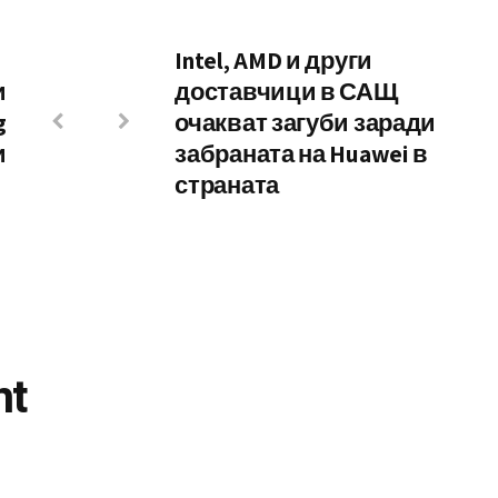
Intel, AMD и други
и
доставчици в САЩ
g
очакват загуби заради
и
забраната на Huawei в
страната
nt