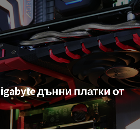
 Gigabyte дънни платки от
0