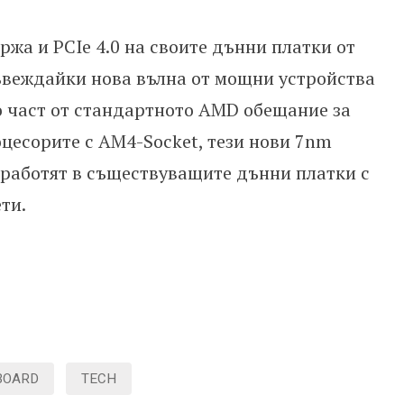
жа и PCIe 4.0 на своите дънни платки от
ъвеждайки нова вълна от мощни устройства
то част от стандартното АMD обещание за
цесорите с AM4-Socket, тези нови 7nm
работят в съществуващите дънни платки с
ти.
BOARD
TECH