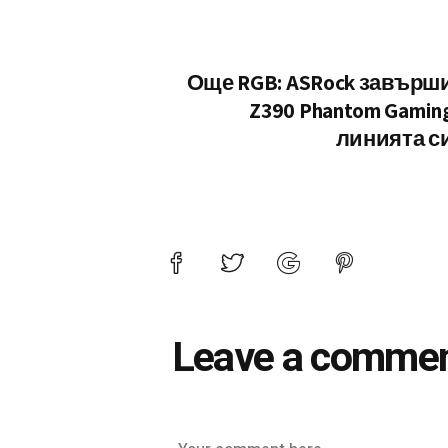
Още RGB: ASRock завърш
Z390 Phantom Gamin
линията с
Leave a comme