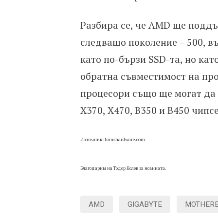
Разбира се, че AMD ще поддър
следващо поколение – 500, в
като по-бързи SSD-та, но ка
обратна съвместимост на про
процесори също ще могат да 
X370, X470, B350 и B450 чипсе
Източник: tomshardware.com
Благодарим на Тодор Колев за новината.
AMD
GIGABYTE
MOTHER