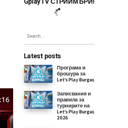
GplayTV СТРИЙМЪРИ!
450
Search
for:
Latest posts
Програма и
брошура за
Let’s Play Burgas
Записвания и
правила за
турнирите на
Let’s Play Burgas
2026