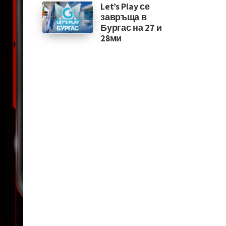
Let’s Play се
завръща в
Бургас на 27 и
28ми