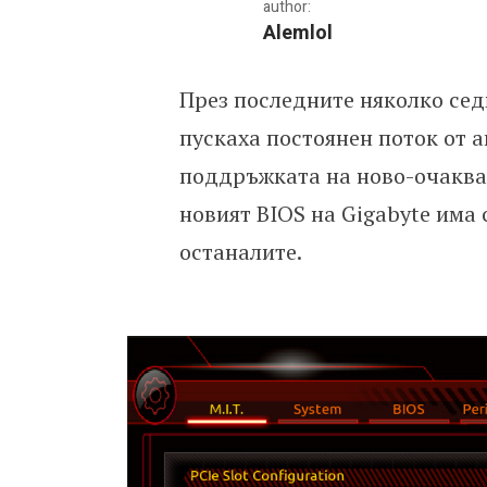
author:
Alemlol
През последните няколко се
PCIe 4.0 вече и в Gigaby
пускаха постоянен поток от а
поддръжката на ново-очакван
новият BIOS на Gigabyte има
останалите.