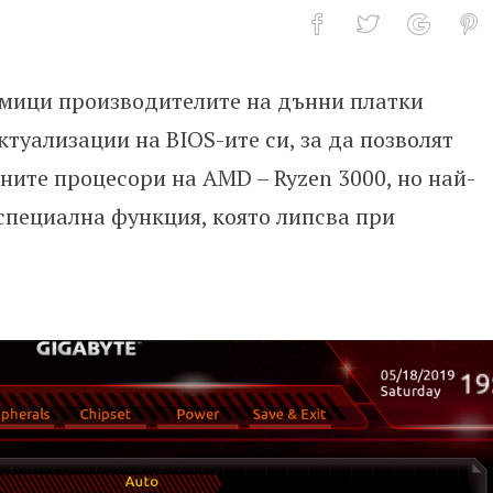
дмици производителите на дънни платки
te дънни платки от серия X470 и B
ктуализации на BIOS-ите си, за да позволят
ите процесори на AMD – Ryzen 3000, но най-
 специална функция, която липсва при