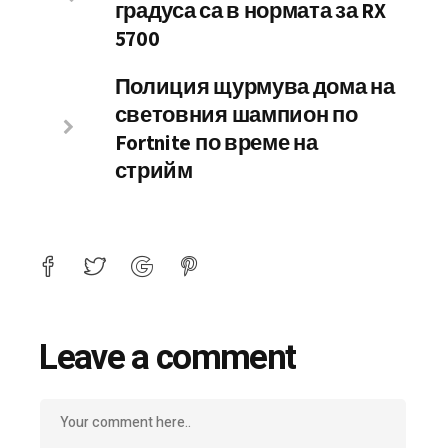
градуса са в нормата за RX
5700
Полиция щурмува дома на
световния шампион по
Fortnite по време на
стрийм
Leave a comment