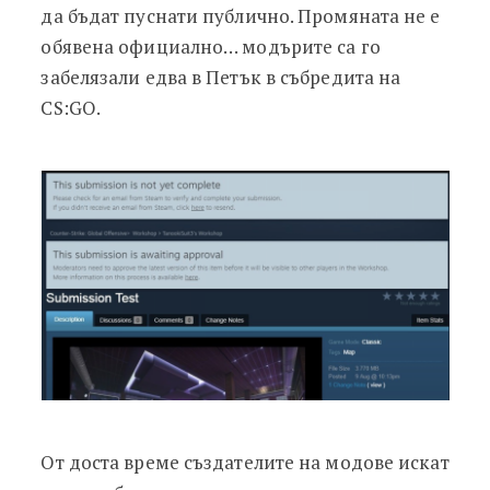
да бъдат пуснати публично. Промяната не е
обявена официално… модърите са го
забелязали едва в Петък в събредита на
CS:GO.
От доста време създателите на модове искат