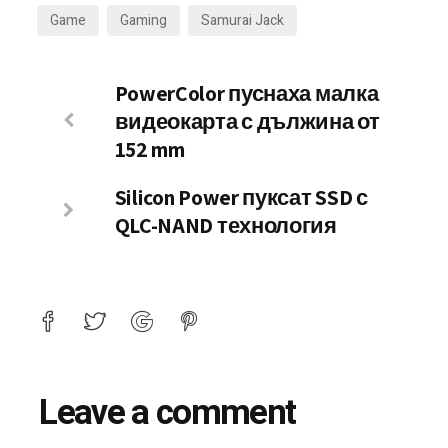
Game
Gaming
Samurai Jack
PowerColor пуснаха малка
видеокарта с дължина от
152 mm
Silicon Power пуксат SSD с
QLC-NAND технология
Leave a comment