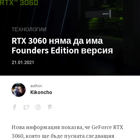
ТЕХНОЛОГИИ
RTX 3060 няма да има
Founders Edition версия
21.01.2021
author:
Kikoncho
Нова информация показва, че GeForce RTX
RTX 3060 няма да има Founders Editi
3060, която ще бъде пусната следващия