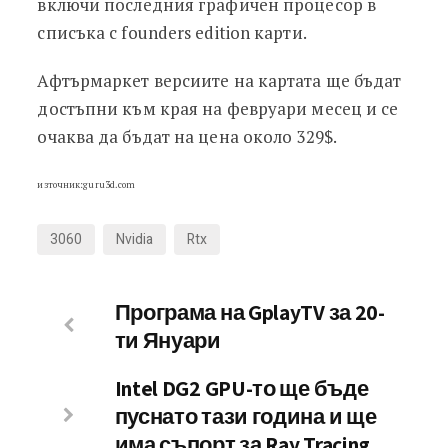
включи последния графичен процесор в
списъка с founders edition карти.
Афтърмаркет версиите на картата ще бъдат
достъпни към края на февруари месец и се
очаква да бъдат на цена около 329$.
източник:guru3d.com
3060
Nvidia
Rtx
Програма на GplayTV за 20-
ти Януари
Intel DG2 GPU-то ще бъде
пуснато тази година и ще
има съпорт за Ray Tracing