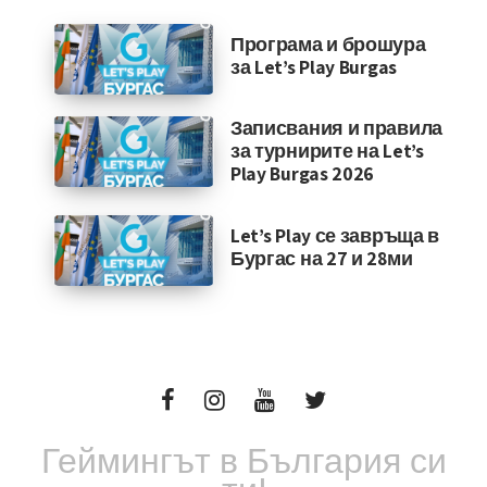
Програма и брошура
за Let’s Play Burgas
Записвания и правила
за турнирите на Let’s
Play Burgas 2026
Let’s Play се завръща в
Бургас на 27 и 28ми
Геймингът в България си