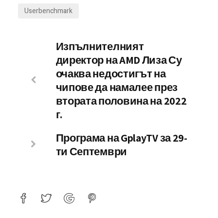
Userbenchmark
Изпълнителният
директор на AMD Лиза Су
очаква недостигът на
чипове да намалее през
втората половина на 2022
г.
Програма на GplayTV за 29-
ти Септември