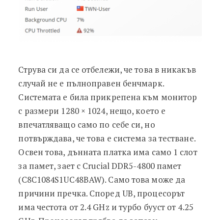
Струва си да се отбележи, че това в никакъв
случай не е пълноправен бенчмарк.
Системата е била прикрепена към монитор
с размери 1280 × 1024, нещо, което е
впечатляващо само по себе си, но
потвърждава, че това е система за тестване.
Освен това, дънната платка има само 1 слот
за памет, зает с Crucial DDR5-4800 памет
(C8C1084S1UC48BAW). Само това може да
причини пречка. Според UB, процесорът
има честота от 2.4 GHz и турбо бууст от 4.25