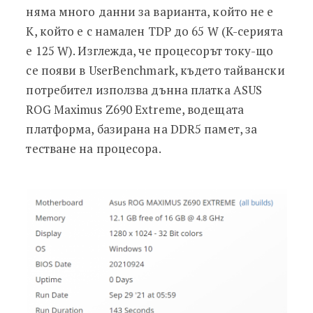
няма много данни за варианта, който не е
K, който е с намален TDP до 65 W (K-серията
е 125 W). Изглежда, че процесорът току-що
се появи в UserBenchmark, където тайвански
потребител използва дънна платка ASUS
ROG Maximus Z690 Extreme, водещата
платформа, базирана на DDR5 памет, за
тестване на процесора.