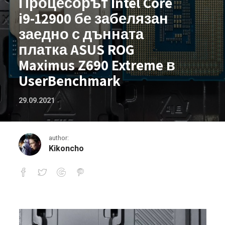
Процесорът Intel Core
i9-12900 бе забелязан
заедно с дънната
платка ASUS ROG
Maximus Z690 Extreme в
UserBenchmark
29.09.2021
author:
Kikoncho
Процесорът Intel Core i9-12900 бе 