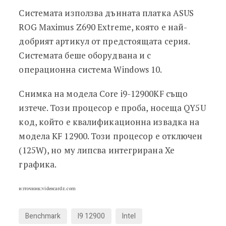
Системата използва дънната платка ASUS
ROG Maximus Z690 Extreme, която е най-
добрият артикул от предстоящата серия.
Системата беше оборудвана и с
операционна система Windows 10.
Снимка на модела Core i9-12900KF също
изтече. Този процесор е проба, носеща QY5U
код, който е квалификационна извадка на
модела KF 12900. Този процесор е отключен
(125W), но му липсва интегрирана Xe
графика.
източник:videocardz.com
Benchmark
I9 12900
Intel