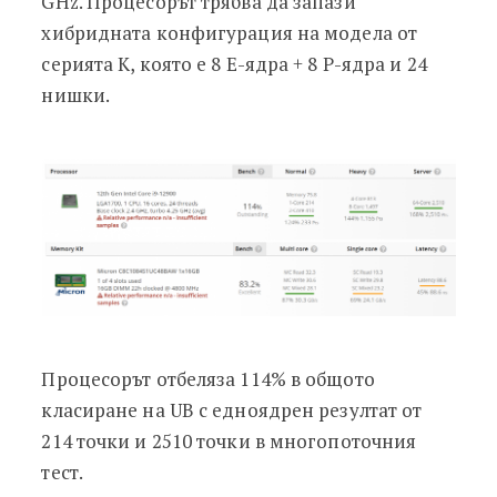
GHz. Процесорът трябва да запази
хибридната конфигурация на модела от
серията K, която е 8 E-ядра + 8 P-ядра и 24
нишки.
Процесорът отбеляза 114% в общото
класиране на UB с едноядрен резултат от
214 точки и 2510 точки в многопоточния
тест.