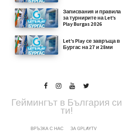
Записвания и правила
за турнирите на Let’s
Play Burgas 2026
Let’s Play се завръща в
Бургас на 27 и 28ми
Геймингът в България си
ти!
ВРЪЗКА С НАС
ЗА GPLAYTV