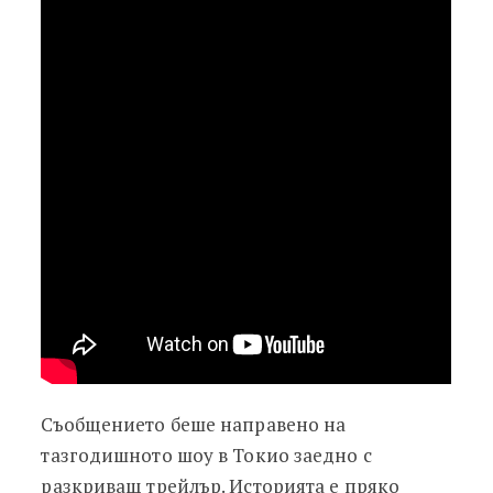
Съобщението беше направено на
тазгодишното шоу в Токио заедно с
разкриващ трейлър. Историята е пряко