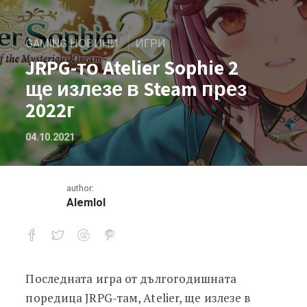
GAMING НОВИНИ
ИГРИ
JRPG-то Atelier Sophie 2
ще излезе в Steam през
2022г
04.10.2021
author:
Alemlol
Последната игра от дългогодишната
JRPG-то Atelier Sophie 2 ще излезе в
поредица JRPG-там, Atelier, ще излезе в