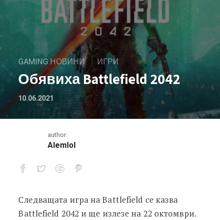
GAMING НОВИНИ
ИГРИ
Обявиха Battlefield 2042
10.06.2021
author:
Alemlol
Следващата игра на Battlefield се казва
Обявиха Battlefield 2042
Battlefield 2042 и ще излезе на 22 октомври.