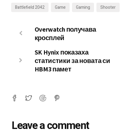
Battlefield 2042
Game
Gaming
Shooter
Overwatch получава
кросплей
SK Hynix показаха
статистики за новата си
HBM3 памет
Leave a comment