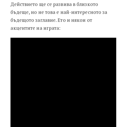
Действието ще се развива в близкото
бъдеще, но не това е най-интересното за
бъдещото заглавие. Ето и някои от
акцентите на играта: