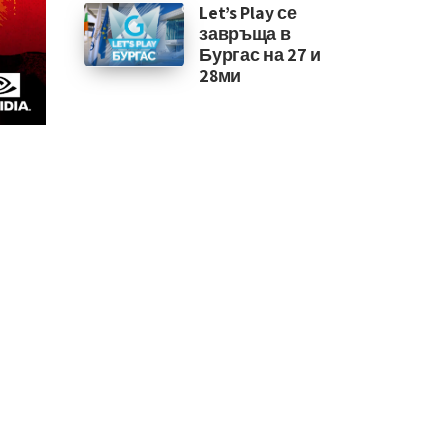
Let’s Play се
завръща в
Бургас на 27 и
28ми