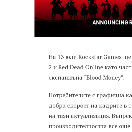
На 13 юли Rockstar Games ще
2 и Red Dead Online като час
експанжъна “Blood Money”.
Потребителите с графична ка
добра скорост на кадрите в т
на тази актуализация. Въпре
производителността все още 