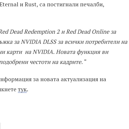
ernal и Rust, са постигнали печалби,
Red Dead Redemption 2 и Red Dead Online за
жка за NVIDIA DLSS за всички потребители на
и карти на NVIDIA. Новата функция ви
 подобрени честоти на кадрите.
“
информация за новата актуализация на
ликнете
тук
.