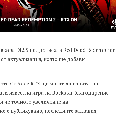
 вкара DLSS поддръжка в Red Dead Redemption
т от актуализация, която ще добави
рта GeForce RTX ще могат да изпитат по-
ази известна игра на Rockstar благодарение
ки че точното увеличение на
не е публикувано, последните заглавия,