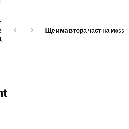
n
з
Ще има втора част на Moss
ц
nt