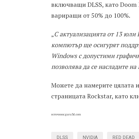
включващи DLSS, като Doom Et
вариращи от 50% до 100%.
„
С актуализацията от 13 юли 
компютър ще осигурят поддръ
Windows с допустими графичн
позволява да се насладите на
Можете да намерите цялата 
страницата Rockstar, като к
източник:guru3d.com
DLSS
NVIDIA
RED DEAD