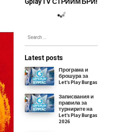
GplayTV СТРИЙМЪРИ!
Search
for:
Latest posts
Програма и
брошура за
Let’s Play Burgas
Записвания и
правила за
турнирите на
Let’s Play Burgas
2026