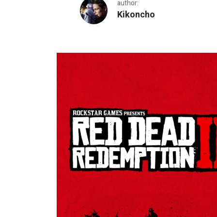
author:
Kikoncho
Red Dead Redemption II 