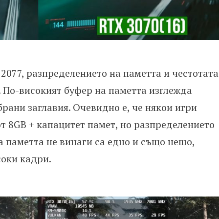
 2077, разпределението на паметта и честотата
. По-високият буфер на паметта изглежда
рани заглавия. Очевидно е, че някои игри
от 8GB + капацитет памет, но разпределението
а паметта не винаги са едно и също нещо,
соки кадри.