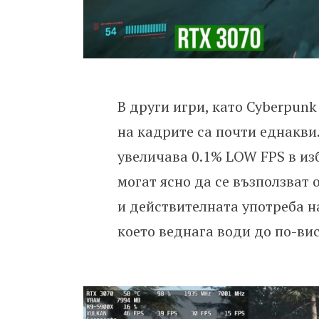
В други игри, като Cyberpunk
на кадрите са почти еднакви
увеличава 0.1% LOW FPS в изб
могат ясно да се възползват 
и действителната употреба н
което веднага води до по-ви