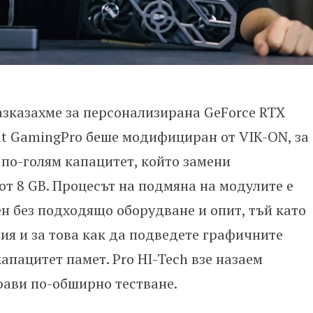
зказахме за персонализирана GeForce RTX
lit GamingPro беше модифициран от VIK-ON, за
по-голям капацитет, който замени
т 8 GB. Процесът на подмяна на модулите е
н без подходящо оборудване и опит, тъй като
я и за това как да подведете графичните
апацитет памет. Pro HI-Tech взе назаем
прави по-обширно тестване.