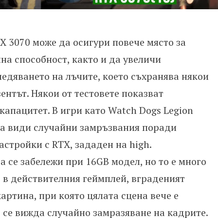
X 3070 може да осигури повече място за
на способност, както и да увеличи
едяването на лъчите, което съхранява някои
ентът. Някои от тестовете показват
капацитет. В игри като Watch Dogs Legion
да види случайни замръзвания поради
стройки с RTX, зададен на high.
 се забележи при 16GB модел, но тo e много
о в действителния геймплей, вграденият
артина, при която цялата сцена вече е
 се вижда случайно замразяване на кадрите.