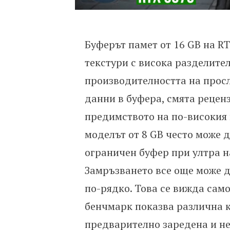
Буферът памет от 16 GB на RT
текстури с висока разделител
производителността на просл
данни в буфера, смята реценз
предимството на по-високия 
моделът от 8 GB често може 
ограничен буфер при ултра на
Замръзването все още може да
по-рядко. Това се вижда сам
бенчмарк показва различна к
предварително заредена и не