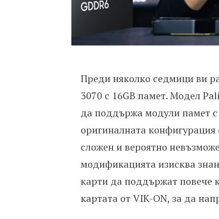
Преди няколко седмици ви ра
3070 с 16GB памет. Модел Pa
да поддържа модули памет с 
оригиналната конфигурация о
сложен и вероятно невъзможе
модификацията изисква знани
карти да поддържат повече к
картата от VIK-ON, за да на