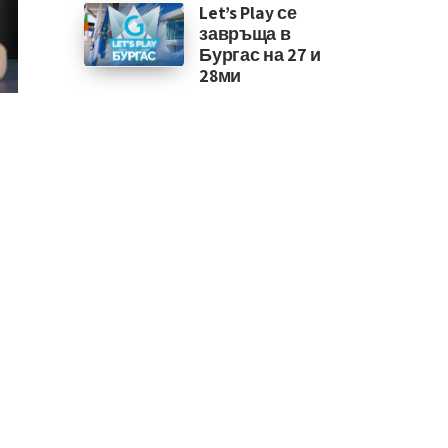
Let’s Play се
завръща в
Бургас на 27 и
28ми