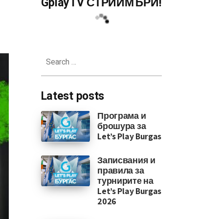
GplayTV СТРИЙМЪРИ!
ствана в няколко заглавия
Search
for:
Latest posts
Програма и
брошура за
Let’s Play Burgas
Записвания и
правила за
турнирите на
Let’s Play Burgas
2026