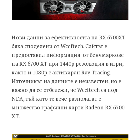
Нови данни за ефективността на RX 6700XT
бяха споделени от Wccftech. Сайтът е
предоставил информация от бенчмаркове
на RX 6700 XT при 1440p резолюция в игри,
както и 1080p с активиран Ray Tracing.
Източникът на данните е неизвестен, но е
важно да се отбележи, че Wccftech са под
NDA, тъй като те вече разполагат с
множество графични карти Radeon RX 6700
XT.