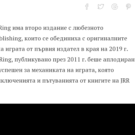
Ring има второ издание с любезното
лното RPG по LOTR
blishing, които се обединиха с оригиналните
 играта от първия издател в края на 2019 г.
Ring, публикувано през 2011 г. беше аплодиран
успешен за механиката на играта, която
ключенията и пътуванията от книгите на JRR