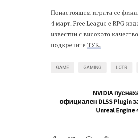
Понастоящем играта се финанс
4 март. Free League е RPG из
известни с високото качество
подкрепите
ТУК.
GAME
GAMING
LOTR
NVIDIA пуснах
официален DLSS Plugin з
Unreal Engine 