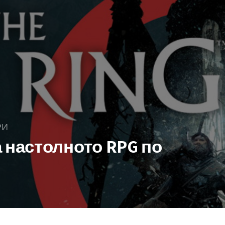
РИ
 настолното RPG по