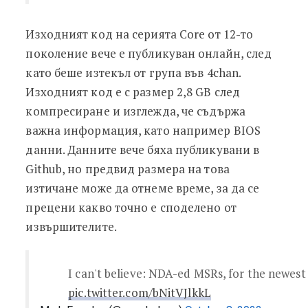
Изходният код на серията Core от 12-то
поколение вече е публикуван онлайн, след
като беше изтекъл от група във 4chan.
Изходният код е с размер 2,8 GB след
компресиране и изглежда, че съдържа
важна информация, като например BIOS
данни. Данните вече бяха публикувани в
Github, но предвид размера на това
изтичане може да отнеме време, за да се
прецени какво точно е споделено от
извършителите.
I can't believe: NDA-ed MSRs, for the newes
pic.twitter.com/bNitVJlkkL