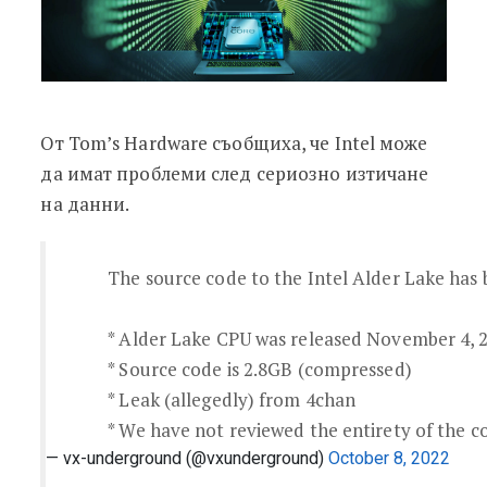
От Tom’s Hardware съобщиха, че Intel може
да имат проблеми след сериозно изтичане
на данни.
The source code to the Intel Alder Lake has 
* Alder Lake CPU was released November 4, 
* Source code is 2.8GB (compressed)
* Leak (allegedly) from 4chan
* We have not reviewed the entirety of the co
— vx-underground (@vxunderground)
October 8, 2022