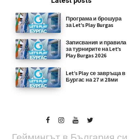
Latest posts
Програма и брошура
за Let’s Play Burgas
Записвания и правила
за турнирите на Let’s
Play Burgas 2026
Let’s Play се завръща в
Бургас на 27 и 28ми
Геймингът в България си