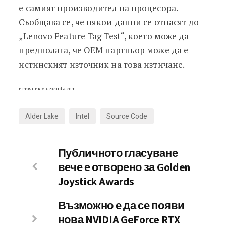
е самият производител на процесора.
Съобщава се, че някои данни се отнасят до
„Lenovo Feature Tag Test“, което може да
предполага, че OEM партньор може да е
истинският източник на това изтичане.
източник:videocardz.com
Alder Lake
Intel
Source Code
Публичното гласуване
вече е отворено за Golden
Joystick Awards
Възможно е да се появи
нова NVIDIA GeForce RTX