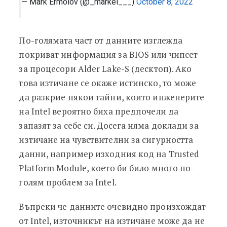
— Mark Ermolov (@_markel___)
October 8, 2022
По-голямата част от данните изглежда
покриват информация за BIOS или чипсет
за процесори Alder Lake-S (десктоп). Ако
това изтичане се окаже истинско, то може
да разкрие някои тайни, които инженерите
на Intel вероятно биха предпочели да
запазят за себе си. Досега няма доклади за
изтичане на чувствителни за сигурността
данни, например изходния код на Trusted
Platform Module, което би било много по-
голям проблем за Intel.
Въпреки че данните очевидно произхождат
от Intel, източникът на изтичане може да не