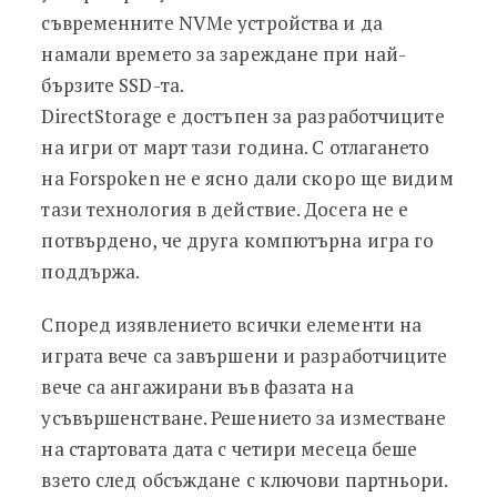
съвременните NVMe устройства и да
намали времето за зареждане при най-
бързите SSD-та.
DirectStorage е достъпен за разработчиците
на игри от март тази година. С отлагането
на Forspoken не е ясно дали скоро ще видим
тази технология в действие. Досега не е
потвърдено, че друга компютърна игра го
поддържа.
Според изявлението всички елементи на
играта вече са завършени и разработчиците
вече са ангажирани във фазата на
усъвършенстване. Решението за изместване
на стартовата дата с четири месеца беше
взето след обсъждане с ключови партньори.