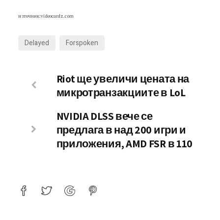
източник:videocardz.com
Delayed
Forspoken
Riot ще увеличи цената на
микротранзакциите в LoL
NVIDIA DLSS вече се
предлага в над 200 игри и
приложения, AMD FSR в 110