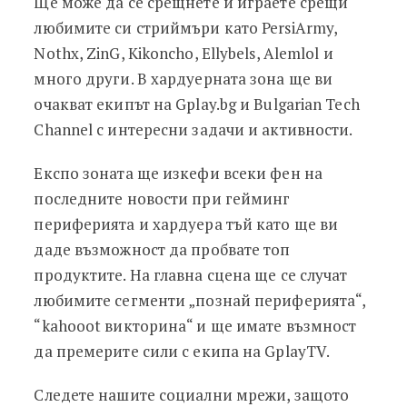
Ще може да се срещнете и играете срещи
любимите си стриймъри като PersiArmy,
Nothx, ZinG, Kikoncho, Ellybels, Alemlol и
много други. В хардуерната зона ще ви
очакват екипът на Gplay.bg и Bulgarian Tech
Channel с интересни задачи и активности.
Експо зоната ще изкефи всеки фен на
последните новости при гейминг
периферията и хардуера тъй като ще ви
даде възможност да пробвате топ
продуктите. На главна сцена ще се случат
любимите сегменти „познай периферията“,
“kahooot викторина“ и ще имате възмност
да премерите сили с екипа на GplayTV.
Следете нашите социални мрежи, защото