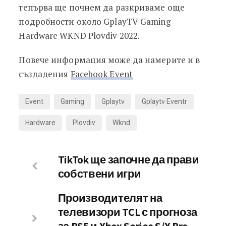
тепърва ще почнем да разкриваме още
подробности около GplayTV Gaming
Hardware WKND Plovdiv 2022.
Повече информация може да намерите и в
създадения
Facebook Event
Event
Gaming
Gplaytv
Gplaytv Eventr
Hardware
Plovdiv
Wknd
TikTok ще започне да прави
собствени игри
Производителят на
телевизори TCL с прогноза