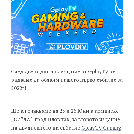
След две години пауза, ние от GplayTV, се
радваме да обявим нашето първо събитие за
2022г!
Ще ви очакваме на 25 и 26 Юни в комплекс
„СИ²ЛА“, град Пловдив, за второто издание
на двудневното ни събитие
GplayTV Gaming