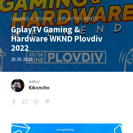
GAMING НОВИНИ
GPLAYTV EVENTS
GplayTV Gaming &
Hardware WKND Plovdiv
2022
25.05.2022
author:
Kikoncho
GplayTV Gaming & Hardware WKND Plov