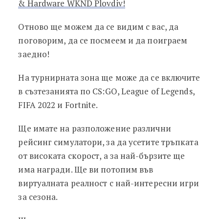
& Hardware WKND Plovdiv!
Отново ще можем да се видим с вас, да
поговорим, да се посмеем и да поиграем
заедно!
На турнирната зона ще може да се включите
в съзтезанията по CS:GO, League of Legends,
FIFA 2022 и Fortnite.
Ще имате на разположение различни
рейсинг симулатори, за да усетите тръпката
от високата скорост, а за най-бързите ще
има награди. Ще ви потопим във
виртуалната реалност с най-интересни игри
за сезона.