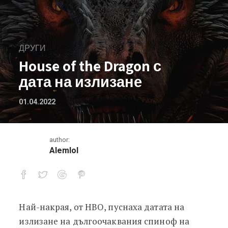
ДРУГИ
House of the Dragon с
дата на излизане
01.04.2022
author:
Alemlol
Най-накрая, от HBO, пуснаха датата на
House of the Dragon с дата на излиза
излизане на дългоочаквания спиноф на