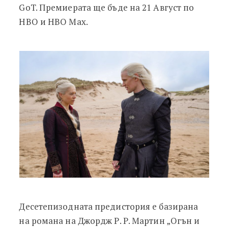
GoT. Премиерата ще бъде на 21 Август по
HBO и HBO Max.
Десетепизодната предистория е базирана
на романа на Джордж Р. Р. Мартин „Огън и