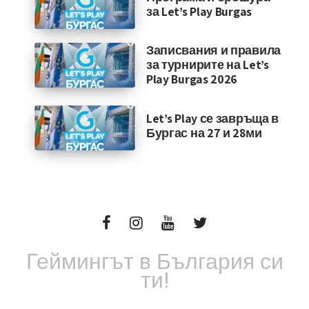
за Let’s Play Burgas
Записвания и правила
за турнирите на Let’s
Play Burgas 2026
Let’s Play се завръща в
Бургас на 27 и 28ми
Геймингът в България си
ти!