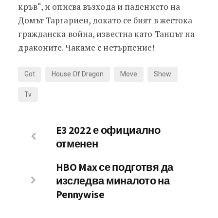
кръв“, и описва възхода и падението на
Домът Таргариен, докато се бият в жестока
гражданска война, известна като Танцът на
драконите. Чакаме с нетърпение!
Got
House Of Dragon
Move
Show
Tv
E3 2022 е официално
отменен
HBO Max се подготвя да
изследва миналото на
Pennywise