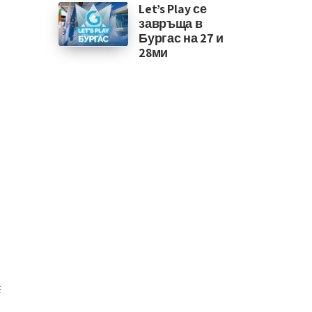
Let’s Play се
завръща в
Бургас на 27 и
28ми