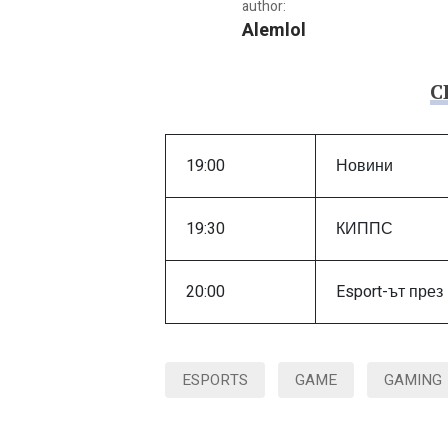
author:
Alemlol
С
Програма на GplayTV за 
19:00
Новини
19:30
КИППС
20:00
Esport-ът пре
ESPORTS
GAME
GAMING