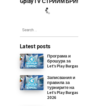
GplayTV СТРИЙМЪРИ!
Search
for:
Latest posts
Програма и
брошура за
Let’s Play Burgas
Записвания и
правила за
турнирите на
Let’s Play Burgas
2026