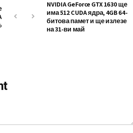
NVIDIA GeForce GTX 1630 ще
е
има 512 CUDA ядра, 4GB 64-
A
битова памет и ще излезе
%
на 31-ви май
nt