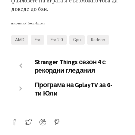
файловете на играта и е възможно това да
доведе до бан.
източник:videocardz.com
AMD
Fsr
Fsr 2.0
Gpu
Radeon
Stranger Things сезон 4 с
рекордни гледания
Програма на GplayTV за 6-
ти Юли