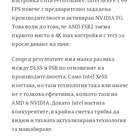
настройка Ultra Performance. Intel XeSS е с 69
FPS повече с предварително зададена
производителност и активиран NVIDIA FG.
Това води до това, че AMD FSR2 заема
първото място в 4K max настройки с тест за
проследяване на лъчи:
Според резултатите има малка разлика
между DLSS и FSR по отношение на
производителността. Само Intel XeSS
изостава, но тази технология така или иначе
не е толкова ефективна, колкото тази на
AMD и NVIDIA. Докато Intel настига
конкурентите, в крайна сметка трябва да
видим и тяхната актуализирана технология
за мащабиране.