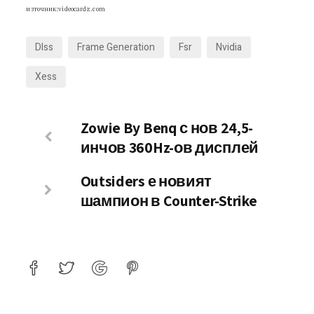
източник:videocardz.com
Dlss
Frame Generation
Fsr
Nvidia
Xess
Zowie By Benq с нов 24,5-
инчов 360Hz-ов дисплей
Outsiders е новият
шампион в Counter-Strike