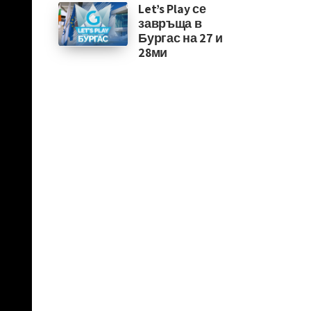
Let’s Play се
завръща в
Бургас на 27 и
28ми