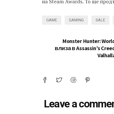
на Steam Awards. То ще продъ
GAME
GAMING
SALE
Monster Hunter: Worl
влиза в Assassin’s Cree
Valhall
Leave a comme