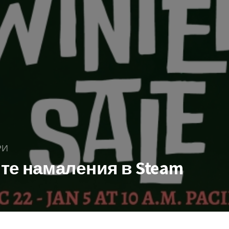
РИ
те намаления в Steam