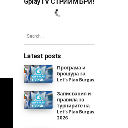
GplayTV СТРИЙМЪРИ!
Search
for:
Latest posts
Програма и
брошура за
Let’s Play Burgas
Записвания и
правила за
турнирите на
Let’s Play Burgas
2026