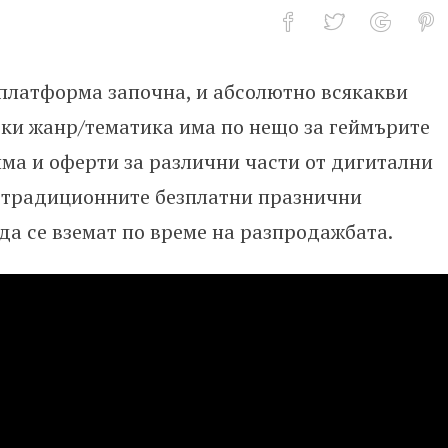
платформа започна, и абсолютно всякакви
аления в Steam
секи жанр/тематика има по нещо за геймърите
има и оферти за различни части от дигитални
 и традиционните безплатни празнични
да се вземат по време на разпродажбата.