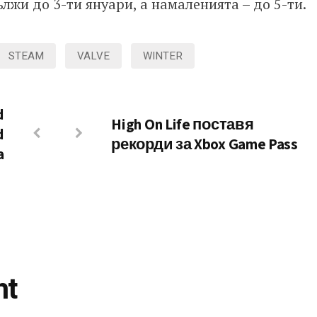
лжи до 3-ти януари, а намаленията – до 5-ти.
STEAM
VALVE
WINTER
d
High On Life поставя
d
рекорди за Xbox Game Pass
a
nt