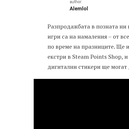
author:
Alemlol
Разпродажбата в позната ни 
Започнаха зимните нам
игри са на намаления – от в
по време на празниците. Ще 
екстри в Steam Points Shop,
дигитални стикери ще могат 