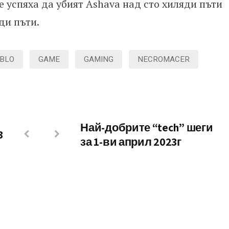
 успяха да убият Ashava над сто хиляди пъти
ди пъти.
ABLO
GAME
GAMING
NECROMACER
Най-добрите “tech” шеги
3
за 1-ви април 2023г