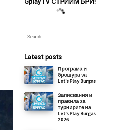
GplayTV СТРИЙМЪРИ!
Diablo 4
Search
for:
Latest posts
Програма и
брошура за
Let’s Play Burgas
Записвания и
правила за
турнирите на
Let’s Play Burgas
2026