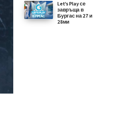
Let’s Play се
завръща в
Бургас на 27 и
28ми