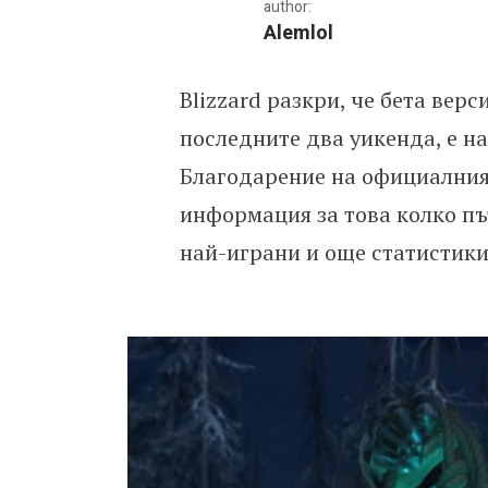
author:
Alemlol
Blizzard разкри, че бета верс
Blizzard разкриха най-п
последните два уикенда, е н
Благодарение на официалния T
информация за това колко път
най-играни и още статистики