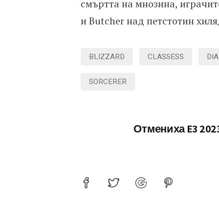
смъртта на мнозина, играчите
и Butcher над петстотин хиля
BLIZZARD
CLASSESS
DI
SORCERER
Отмениха E3 202