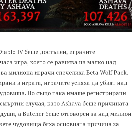
Diablo IV беше достъпен, играчите
аса игра, което се равнява на малко над
ва милиона играчи спечелиха Beta Wolf Pack.
ирани в играта, играчите успяха да убият над
чудовища. Но също така имаше регистрирани
смъртни случая, като Ashava беше причината
души, а Butcher беше отговорен за над милион
двете чудовища бяха основната причина за