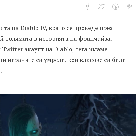
ията на Diablo IV, която се проведе през
опулярните класове от бетата на 
ай-голямата в историята на франчайза.
witter акаунт на Diablo, сега имаме
и играчите са умрели, кои класове са били
.