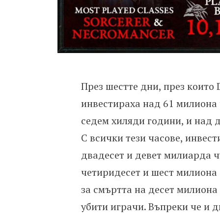
През шестте дни, през които 
инвестираха над 61 милиона ч
седем хиляди години, и над д
С всички тези часове, инвест
двадесет и девет милиарда 
четиридесет и шест милиона 
за смъртта на десет милиона 
убити играчи. Въпреки че и 