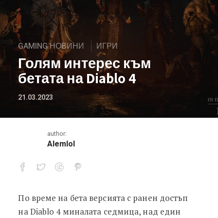
GAMING НОВИНИ
ИГРИ
Голям интерес към
бетата на Diablo 4
21.03.2023
author:
Alemlol
По време на бета версията с ранен достъп
Голям интерес към бетата на Diablo
на Diablo 4 миналата седмица, над един