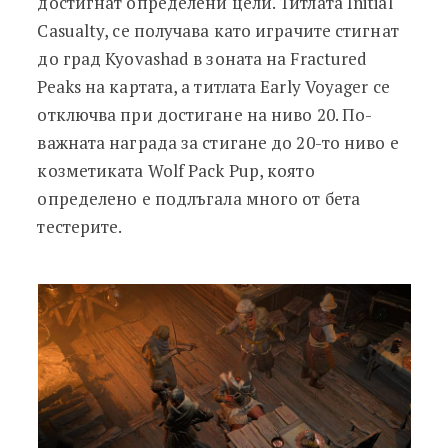
достигнат определени цели. Титлата Initial
Casualty, се получава като играчите стигнат
до град Kyovashad в зоната на Fractured
Peaks на картата, а титлата Early Voyager се
отключва при достигане на ниво 20. По-
важната награда за стигане до 20-то ниво е
козметиката Wolf Pack Pup, която
определено е подлъгала много от бета
тестерите.