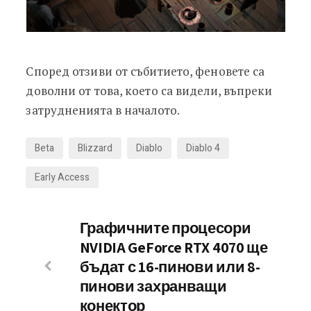
Според отзиви от събитието, феновете са
доволни от това, което са видели, въпреки
затрудненията в началото.
Beta
Blizzard
Diablo
Diablo 4
Early Access
Графичните процесори
NVIDIA GeForce RTX 4070 ще
бъдат с 16-пинови или 8-
пинови захранващи
конектор