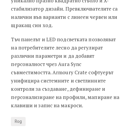
уникално празно квадратно стъбло и X-
стабилизатор дизайн. Превключвателите са
налични във варианти с линеен червен или
щракащ син ход.
Тъч панелът и LED подсветката позволяват
на потребителите лесно да регулират
различни параметри и да добавят
персоналност чрез Aura Sync
съвместимостта. Armoury Crate софтуерът
унифицира системните и светлинните
контроли за създаване, дефиниране и
персонализиране на профили, мапиране на
клавиши и запис на макроси.
Rog