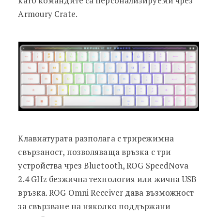
като командите са персонализируеми чрез
Armoury Crate.
Клавиатурата разполага с трирежимна
свързаност, позволяваща връзка с три
устройства чрез Bluetooth, ROG SpeedNova
2.4 GHz безжична технология или жична USB
връзка. ROG Omni Receiver дава възможност
за свързване на няколко поддържани