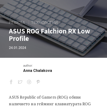
РЕВЮТА
ТЕХНОЛОГИИ
ASUS ROG Falchion RX Low
Profile
24.01.2024
author:
Anna Chalakova
ASUS Republic of Gamers (ROG) обяви
ASUS ROG Falchion RX Low Profile
наличието на гейминг клавиатурата ROG