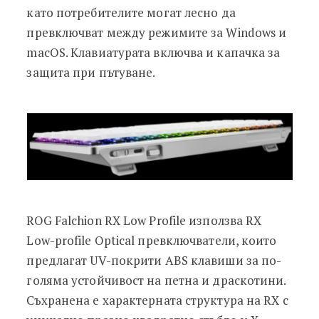
като потребителите могат лесно да
превключват между режимите за Windows и
macOS. Клавиатурата включва и капачка за
защита при пътуване.
ROG Falchion RX Low Profile използва RX
Low-profile Optical превключватели, които
предлагат UV-покрити ABS клавиши за по-
голяма устойчивост на петна и драскотини.
Съхранена е характерната структура на RX с