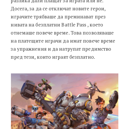
разлика дали плащат за играта или не.
Досега, за да се отключат новите герои,
играчите трябваше да преминават през
нивата на безплатни Battle Pass , което
отнемаше повече време. Това позволяваше
на платещите играчи да имат повече време
за упражнения и да натрупат предимство
пред тези, които играят безплатно.