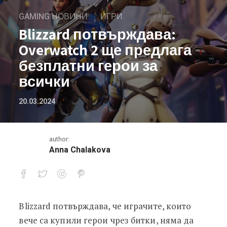
GAMING НОВИНИ
ИГРИ
Blizzard потвърждава:
Overwatch 2 ще предлага
безплатни герои за
всички
20.03.2024
author:
Anna Chalakova
Blizzard потвърждава, че играчите, които
Blizzard потвърждава: Overwatch 2 
вече са купили герои чрез битки, няма да