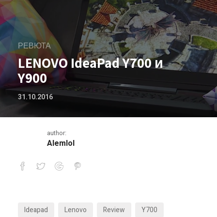
РЕВЮТА
LENOVO IdeaPad Y700 и
Y900
31.10.2016
author:
Alemlol
LENOVO IdeaPad Y700 и Y900
Ideapad
Lenovo
Review
Y700