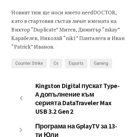
Новият тим ще носи името needDOCTOR,
като в стартовия състав личат имената на
Виктор “Duplicate” Митев, Димитър “mkay”
Карабелев, Николай “nik1” Панталеев и Иван
“Patrick” Иванов.
Counter Strike
Cs
Esports
Gaming
Kingston Digital пускат Type-
A допълнение към
серията DataTraveler Max
USB 3.2 Gen 2
Програма на GplayTV за 13-
ти Юли