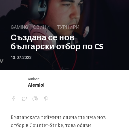
GAMING НОВИНИ
ТУРНИРИ
Създава се нов
български отбор по CS
13.07.2022
author:
Alemlol
Българската гейминг сцена ще има нов
Създава се нов български отбор по
отбор в Counter-Strike, това обяви