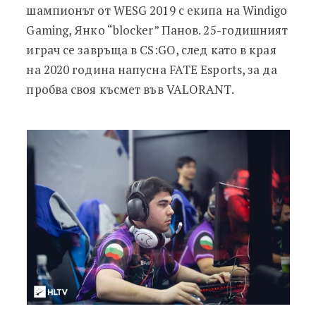
шампионът от WESG 2019 с екипа на Windigo
Gaming, Янко “blocker” Панов. 25-годишният
играч се завръща в CS:GO, след като в края
на 2020 година напусна FATE Esports, за да
пробва своя късмет във VALORANT.