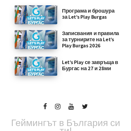
Програма и брошура
за Let’s Play Burgas
Записвания и правила
за турнирите на Let’s
Play Burgas 2026
Let’s Play се завръща в
Бургас на 27 и 28ми
Геймингът в България си
ти!