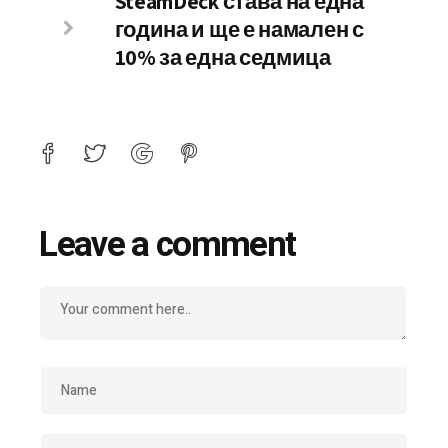
SteamDeck става на една
година и ще е намален с
10% за една седмица
Leave a comment