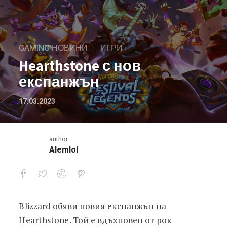
GAMING НОВИНИ
ИГРИ
Hearthstone с нов
експанжън
17.03.2023
author:
Alemlol
Blizzard обяви новия експанжън на
Hearthstone с нов експанжън
Hearthstone. Той е вдъхновен от рок