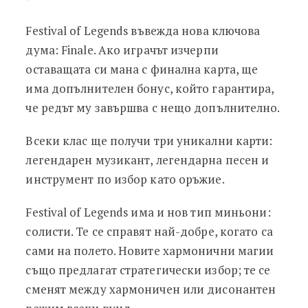
Festival of Legends въвежда нова ключова
дума: Finale. Ако играчът изчерпи
оставащата си мана с финална карта, ще
има допълнителен бонус, който гарантира,
че редът му завършва с нещо допълнително.
Всеки клас ще получи три уникални карти:
легендарен музикант, легендарна песен и
инструмент по избор като оръжие.
Festival of Legends има и нов тип миньони:
солисти. Те се справят най-добре, когато са
сами на полето. Новите хармонични магии
също предлагат стратегически избор; те се
сменят между хармоничен или дисонантен