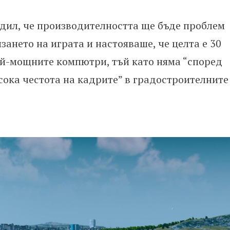
едил, че производителността ще бъде проблем
лизането на играта и настояваше, че целта е 30
ай-мощните компютри, тъй като няма “според
сока честота на кадрите” в градостроителните