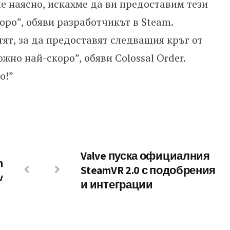
е наясно, искахме да ви предоставим тези
ро”, обяви разработчикът в Steam.
ят, за да предоставят следващия кръг от
но най-скоро”, обяви Colossal Order.
о!”
Valve пуска официалния
n
SteamVR 2.0 с подобрения
v
и интеграции