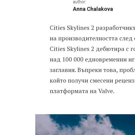
author:
Anna Chalakova
Cities Skylines 2 разработчик
След успешния старт Citi
на производителността след 
Cities Skylines 2 дебютира с
над 100 000 едновременни иг
заглавия. Въпреки това, про
който получи смесени реценз
платформата на Valve.