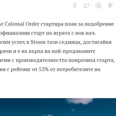
ът Colossal Order стартира план за подобрение
es Skylines 2
официалния старт на играта с нов пач.
 голям успех в Steam тази седмица, достигайки
рачи и е на върха на най-продаваните
блеми с производителността помрачиха старта,
ии с рейтинг от 53% от потребителите на