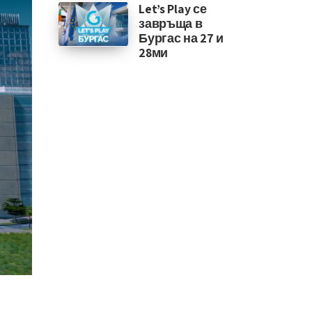
Let’s Play се
завръща в
Бургас на 27 и
28ми