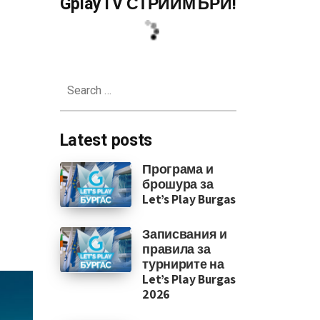
GplayTV СТРИЙМЪРИ!
Search
for:
Latest posts
Програма и
брошура за
Let’s Play Burgas
Записвания и
правила за
турнирите на
Let’s Play Burgas
2026