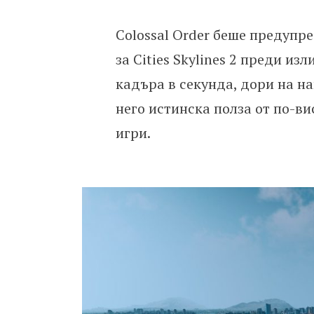
Colossal Order беше предупр
за Cities Skylines 2 преди из
кадъра в секунда, дори на н
него истинска полза от по-ви
игри.