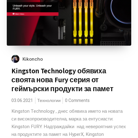
Kikoncho
Kingston Technology обявиха
своята нова Fury серия от
геймърски продукти за памет
03.06.2021
Технологии
0 Comments
Kingston Technology , днес обявиха името на новата
си високопроизводителна, марка за ентусиасти:
Kingston FURY. Надграждайки над невероятния успех
на продуктите за памет на HyperX, Kingston