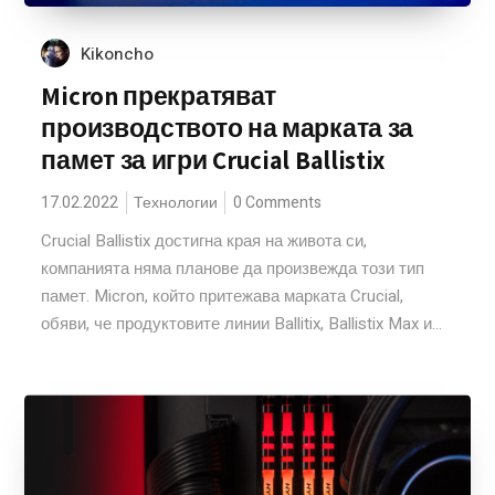
Kikoncho
Micron прекратяват
производството на марката за
памет за игри Crucial Ballistix
17.02.2022
Технологии
0 Comments
Crucial Ballistix достигна края на живота си,
компанията няма планове да произвежда този тип
памет. Micron, който притежава марката Crucial,
обяви, че продуктовите линии Ballitix, Ballistix Max и...