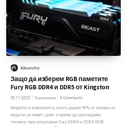
Kikoncho
Защо да изберем RGB паметите
Fury RGB DDR4 и DDR5 от Kingston
25.11.2022
Технологии
0 Comments
Kingston е компанията, която държи 90% от пазара на
модули за памет, днес е време да разгледаме
техните така популярни Fury DDR4 и DDR5 RGB