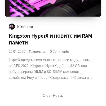
Kikoncho
Kingston HyperX и новите им RAM
памети
20.01.2020
Технологии
0 Comments
HyperX представиха множество нови модули памет
на CES 2020, Kingston HyperX добави 32 GB-ови
небуферирани DIMM и SO-DIMM към своите
семейства Fury и Impact. Също така прибавиха и ...
Older Posts