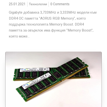
25.01.2021
Технологии
0 Comments
Gigabyte добавиха 3,733MHz и 3,333MHz модели към
DDR4 OC паметта "AORUS RGB Memory", която
поддържа технологията Memory Boost. DDR4
паметта за овърклок има функция "Memory Boost",
която може...