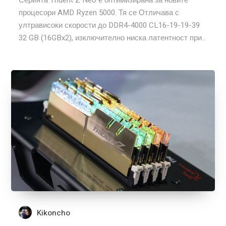
Серията Trident Z Neo e оптимизирана за новите
процесори AMD Ryzen 5000. Тя се Отличава с
ултрависоки скорости до DDR4-4000 CL16-19-19-39
32 GB (16GBx2), изключително ниска латентност при...
Kikoncho