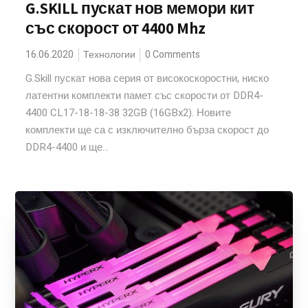
G.SKILL пускат нов мемори кит
със скорост от 4400 Mhz
16.06.2020
Технологии
0 Comments
G.Skill пускат нова серия от високоскоростни, ниско
латентни комплекти памет със скорости от DDR4-
4400 CL17-18-18-38 32GB (16GBx2). Новите
комплекти ще са с изключително бърза скорост до
DDR4-4400 и ще...